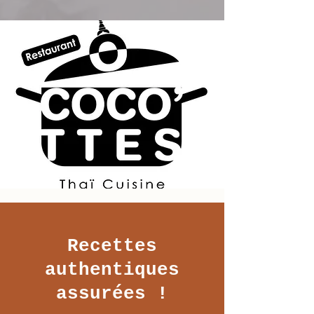
Recettes
authentiques
assurées !