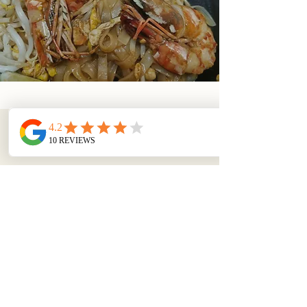
Coordonnées
N'hésitez pas à nous contacter en cas de
questions, nous vous répondrons avec
plaisir et dans les meilleurs délais.
@ 5 Avenue du Parc 78590 Noisy-le-Roi
E-mail :
ococottesthaicuisine@gmail.com